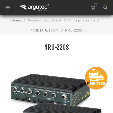
0
Domů
/
Průmyslové počítače
/
Podle procesorů
/
NVIDIA JETSON
/
NRU-220S
NRU-220S