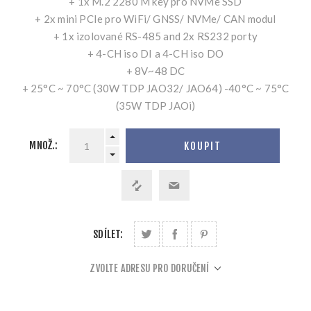
+ 1x M.2 2280 M key pro NVMe SSD
+ 2x mini PCIe pro WiFi/ GNSS/ NVMe/ CAN modul
+ 1x izolované RS-485 and 2x RS232 porty
+ 4-CH iso DI a 4-CH iso DO
+ 8V~48 DC
+ 25°C ~ 70°C (30W TDP JAO32/ JAO64) -40°C ~ 75°C
(35W TDP JAOi)
MNOŽ.:
KOUPIT
SDÍLET:
ZVOLTE ADRESU PRO DORUČENÍ