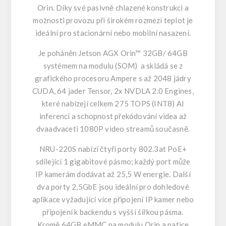
Orin. Díky své pasivně chlazené konstrukci a
možnosti provozu při širokém rozmezí teplot je
ideální pro stacionární nebo mobilní nasazení.
Je poháněn Jetson AGX Orin™ 32GB/ 64GB
systémem na modulu (SOM) a skládá se z
grafického procesoru Ampere s až 2048 jádry
CUDA, 64 jader Tensor, 2x NVDLA 2.0 Engines,
které nabízejí celkem 275 TOPS (INT8) AI
inferencí a schopnost překódování videa až
dvaadvaceti 1080P video streamů současně.
NRU-220S nabízí čtyři porty 802.3at PoE+
sdílející 1 gigabitové pásmo; každý port může
IP kamerám dodávat až 25,5 W energie. Další
dva porty 2,5GbE jsou ideální pro dohledové
aplikace vyžadující více připojení IP kamer nebo
připojení k backendu s vyšší šířkou pásma.
Kromě 64GB eMMC na modulu Orin a patice