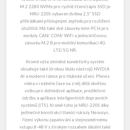
M.2 2280 NVMe pro rychlé čtení/zápis SSD je
NRU-220S vybaven dvěma 2,5“ SSD
přihrádkami přístupnými zepředu pro rozšíření
úložiště. Má také dvě zásuvky mini-PCIe pro
moduly CAN/ COM/ WiFi a jednu klíčovou
zásuvku M.2 B pro mobilní komunikaci 4G
LTE/5G NR.
Kromě výše zmíněné konektivity systém
obsahuje také širokou škálu nástrojů NVIDIA
AI a moderní rámce pro hluboké učení. Přenos
videa v reálném čase na z něj dělá skvělou
volbu pro dohledové aplikace, prediktivní
údržbu a aplikace inteligentních dopravních
systémů (ITS). Kromě toho je NRU-220S díky
jedinečné konstrukci tlumicí nárazy Neousys,
řízení výkonu zapalování a stejnosměrnému
vstupu 8-48 V s širokým rozsahem ideální také