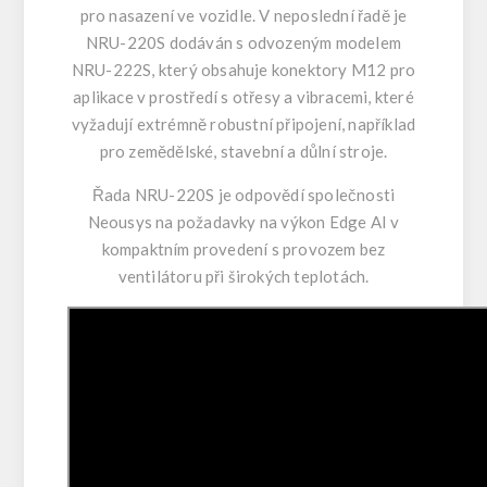
pro nasazení ve vozidle. V neposlední řadě je
NRU-220S dodáván s odvozeným modelem
NRU-222S, který obsahuje konektory M12 pro
aplikace v prostředí s otřesy a vibracemi, které
vyžadují extrémně robustní připojení, například
pro zemědělské, stavební a důlní stroje.
Řada NRU-220S je odpovědí společnosti
Neousys na požadavky na výkon Edge AI v
kompaktním provedení s provozem bez
ventilátoru při širokých teplotách.