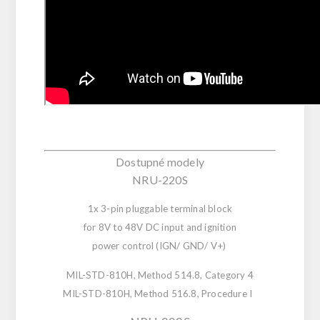
Dostupné modely
NRU-220S
1x 3-pin pluggable terminal block
for 8V to 48V DC input and ignition
power control (IGN/ GND/ V+)
MIL-STD-810H, Method 514.8, Category 4
MIL-STD-810H, Method 516.8, Procedure I