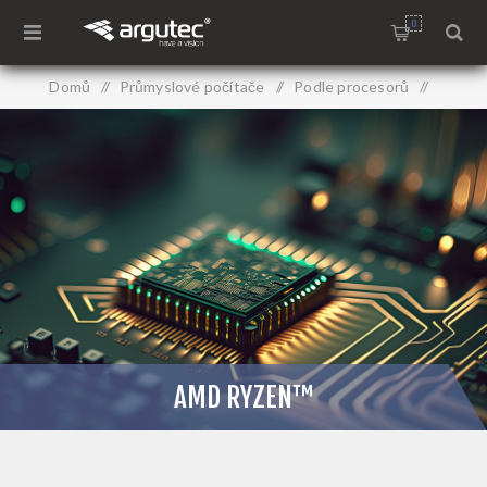
0
Domů
/
Průmyslové počítače
/
Podle procesorů
/
AMD Ryzen™
AMD RYZEN™