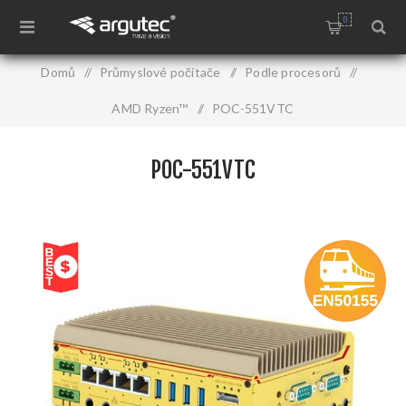
0
Domů
/
Průmyslové počítače
/
Podle procesorů
/
AMD Ryzen™
/
POC-551VTC
POC-551VTC