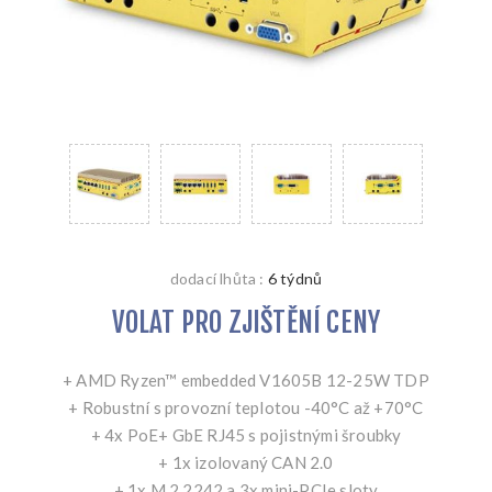
dodací lhůta :
6 týdnů
VOLAT PRO ZJIŠTĚNÍ CENY
+ AMD Ryzen™ embedded V1605B 12-25W TDP
+ Robustní s provozní teplotou -40°C až +70°C
+ 4x PoE+ GbE RJ45 s pojistnými šroubky
+ 1x izolovaný CAN 2.0
+ 1x M.2 2242 a 3x mini-PCIe sloty