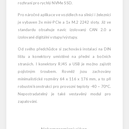
rozhraní pro rychlý NVMe SSD.
Pro náročné aplikace ve vozidlech na silnici i železnici
je vybaven 3x mini-PCIe a 1x M.2 2242 sloty. Již ve
standardu obsahuje navíc izolovaný CAN 2.0 a
izolované digitální vstupy/výstupy.
Od svého předchůdce si zachovává instalaci na DIN
lištu a konektory umístěné na přední a bočních
stranách. I konektory RJ45 a USB je možno zajistit
pojistným šroubem. Rovněž jsou zachovány
minimalistické rozměry 64 x 116 x 176 mm, a to při
robustní konstrukci pro provozní teploty -40 ~ 70°C.
Nepostradatelný je také vestavěný modul pro
zapalování.
Nekompromisní výkon