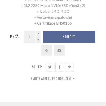
+ M.2 2280 M pro NVMe SSD (Gen3 x2)
+ Izolavné 4DI 4DO
+ Vestavěné zapalování
+
Certifikace EN50155
MNOŽ.:
KOUPIT
SDÍLET:
ZVOLTE ADRESU PRO DORUČENÍ